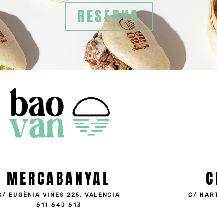
RESERVA
MERCABANYAL
C
C/ EUGÈNIA VIÑES 225, VALENCIA
C/ HAR
611 640 613